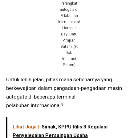
Perangkat
autogate di
Pelabuhan
Internasional
Harbour
Bay, Batu
Ampar,
Batam. (F:
Dok.
Imigrasi
Batam)
Untuk lebih jelas, pihak mana sebenarnya yang
berkewajiban dalam pengadaan-pengadaan mesin
autogate di beberapa terminal
pelabuhan internasional?
Lihat Juga |
Simak, KPPU Rilis 3 Regulasi
Penyelesaian Persaingan Usaha