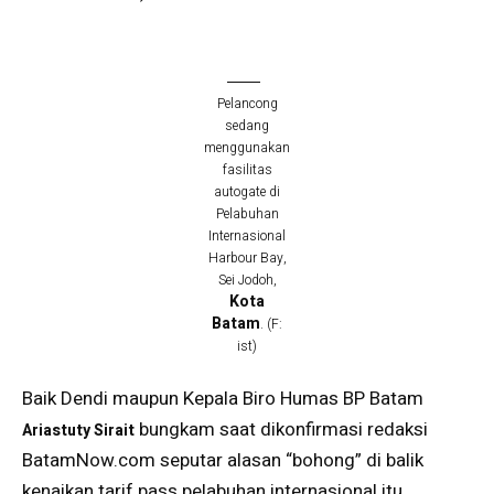
Pelancong
sedang
menggunakan
fasilitas
autogate di
Pelabuhan
Internasional
Harbour Bay,
Sei Jodoh,
Kota
Batam
. (F:
ist)
Baik Dendi maupun Kepala Biro Humas BP Batam
bungkam saat dikonfirmasi redaksi
Ariastuty Sirait
BatamNow.com seputar alasan “bohong” di balik
kenaikan tarif pass pelabuhan internasional itu.