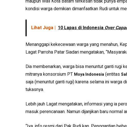
maupun Wali Kota Batam terkesan tidak punya empati
kondisi warga demikian dimanfaatkan Rudi untuk men
Lihat Juga |
10 Lapas di Indonesia
Over Capac
Menanggapi kekecewaan warga yang menahun, Kep
Lagat Parroha Patar Siadari mengatakan, “Masyarak
Dia membenarkan, warga bisa menuntut ganti rugi 
mitranya konsorsium PT
(entitas
Moya Indonesia
Sa
saja (menuntut ganti rugi) karena selama ini warga 
tukasnya.
Lebih jauh Lagat mengatakan, informasi yang ia pe
masuk perencanaan. Namun dijanjikan baru normal a
“Iya, info resmi dari Pak Rudi kan. Penggantian be