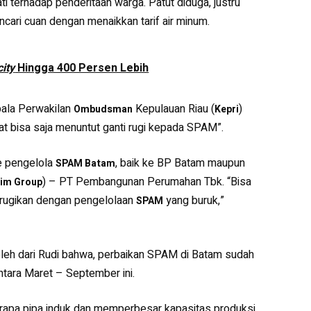
 terhadap penderitaan warga. Patut diduga, justru
cari cuan dengan menaikkan tarif air minum.
ity
Hingga 400 Persen Lebih
ala Perwakilan
Kepulauan Riau (
)
Ombudsman
Kepri
at bisa saja menuntut ganti rugi kepada SPAM”.
ke pengelola
, baik ke BP Batam maupun
SPAM Batam
) – PT Pembangunan Perumahan Tbk. “Bisa
lim Group
dirugikan dengan pengelolaan
yang buruk,”
SPAM
roleh dari Rudi bahwa, perbaikan SPAM di Batam sudah
ntara Maret – September ini.
berapa pipa induk dan memperbesar kapasitas produksi