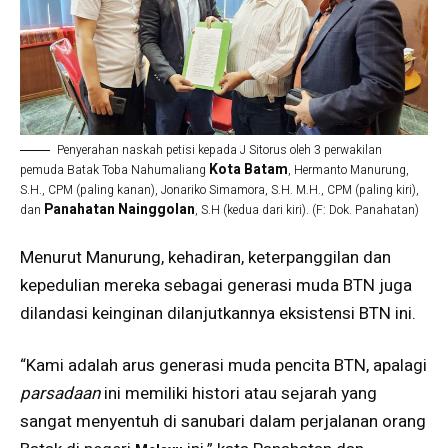
Penyerahan naskah petisi kepada J Sitorus oleh 3 perwakilan
Kota Batam
pemuda Batak Toba Nahumaliang
, Hermanto Manurung,
S.H., CPM (paling kanan), Jonariko Simamora, S.H. M.H., CPM (paling kiri),
Panahatan Nainggolan
dan
, S.H (kedua dari kiri). (F: Dok. Panahatan)
Menurut Manurung, kehadiran, keterpanggilan dan
kepedulian mereka sebagai generasi muda BTN juga
dilandasi keinginan dilanjutkannya eksistensi BTN ini.
“Kami adalah arus generasi muda pencita BTN, apalagi
parsadaan
ini memiliki histori atau sejarah yang
sangat menyentuh di sanubari dalam perjalanan orang