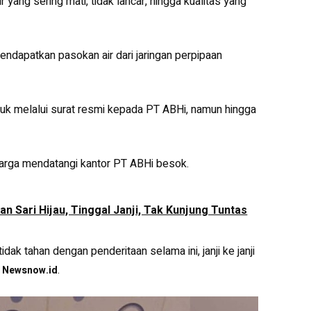
 yang sering mati, tidak lancar, hingga kualitas yang
ndapatkan pasokan air dari jaringan perpipaan
suk melalui surat resmi kepada PT ABHi, namun hingga
arga mendatangi kantor PT ABHi besok.
an Sari Hijau, Tinggal Janji, Tak Kunjung Tuntas
ak tahan dengan penderitaan selama ini, janji ke janji
a
.
Newsnow.id