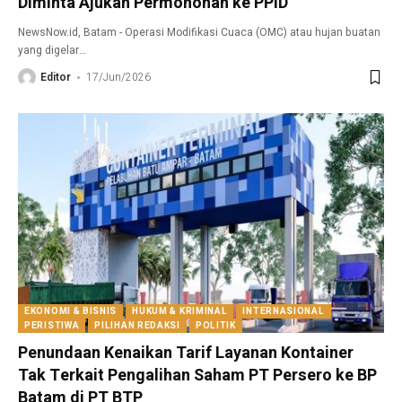
Diminta Ajukan Permohonan ke PPID
NewsNow.id, Batam - Operasi Modifikasi Cuaca (OMC) atau hujan buatan
yang digelar
…
Editor
17/Jun/2026
EKONOMI & BISNIS
HUKUM & KRIMINAL
INTERNASIONAL
PERISTIWA
PILIHAN REDAKSI
POLITIK
Penundaan Kenaikan Tarif Layanan Kontainer
Tak Terkait Pengalihan Saham PT Persero ke BP
Batam di PT BTP