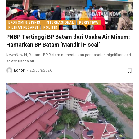
EKONOMI & BISNIS
INTERNASIONAL
PERISTIWA
PILIHAN REDAKSI
POLITIK
PNBP Tertinggi BP Batam dari Usaha Air Minum:
Hantarkan BP Batam ‘Mandiri Fiscal’
NewsNow.Id, Batam - BP Batam mencatatkan pendapatan signifikan dari
sektor usaha air
…
Editor
22/Jun/2026