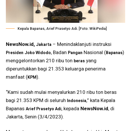
Kepala Bapanas, Arief Prasetyo Adi. [Foto: WikiPedia]
NewsNow.id,
– Menindaklanjuti instruksi
Jakarta
, Badan
Nasional (
)
Presiden
Joko Widodo
Pangan
Bapanas
menggelontorkan 210 ribu ton
yang
beras
diperuntukkan bagi 21.353 keluarga penerima
manfaat (
).
KPM
“Kami sudah mulai menyalurkan 210 ribu ton beras
bagi 21.353 KPM di seluruh
,” kata Kepala
Indonesia
Bapanas
, kepada
NewsNow.id
, di
Arief Prasetyo Adi
Jakarta, Senin (3/4/2023).