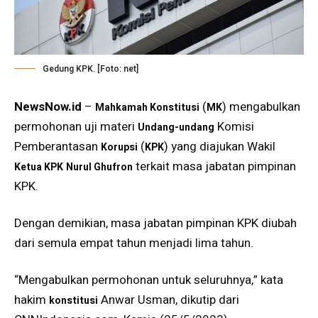
Gedung KPK. [Foto: net]
NewsNow.id
–
(
) mengabulkan
Mahkamah Konstitusi
MK
permohonan uji materi
Komisi
Undang-undang
Pemberantasan
(
) yang diajukan Wakil
Korupsi
KPK
terkait masa jabatan pimpinan
Ketua KPK
Nurul Ghufron
KPK.
Dengan demikian, masa jabatan pimpinan KPK diubah
dari semula empat tahun menjadi lima tahun.
“Mengabulkan permohonan untuk seluruhnya,” kata
hakim
Anwar Usman, dikutip dari
konstitusi