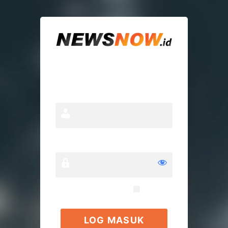
Log
Masuk
Nama Pengguna atau Alamat
Email
Sandi
Ingat Saya